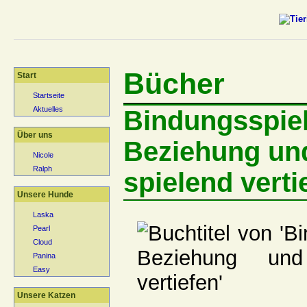
Bücher
Start
Startseite
Aktuelles
Bindungsspiel
Über uns
Beziehung un
Nicole
Ralph
spielend verti
Unsere Hunde
Laska
Pearl
Cloud
Panina
Easy
Unsere Katzen