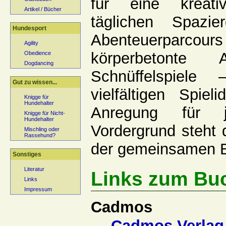
für eine kreati
Artikel / Bücher
täglichen Spazier
Hundesport
Abenteuerparcou
Agility
körperbetonte
Obedience
Dogdancing
Schnüffelspiel
Gut zu wissen...
vielfältigen Spiel
Knigge für
Hundehalter
Anregung für 
Knigge für Nicht-
Hundehalter
Vordergrund steht
Mischling oder
Rassehund?
der gemeinsamen B
Sonstiges
Literatur
Links zum Bu
Links
Impressum
Cadmos
Cadmos Verlag