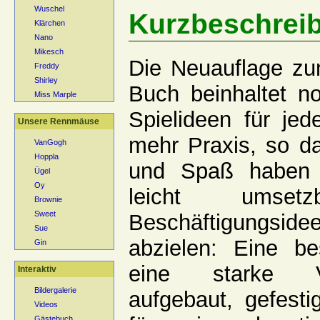
Wuschel
Kurzbeschrei
Klärchen
Nano
Mikesch
Die Neuauflage zu
Freddy
Shirley
Buch beinhaltet no
Miss Marple
Spielideen für jed
Unsere Rennmäuse
mehr Praxis, so da
VanGogh
Hoppla
und Spaß haben 
Ügel
Oy
leicht umset
Brownie
Sweet
Beschäftigungsi
Sue
abzielen: Eine b
Gin
eine starke V
Interaktiv
Bildergalerie
aufgebaut, gefesti
Videos
Gästebuch