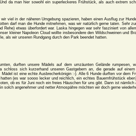
! Und da man hier sowohl ein superleckeres Frühstück, als auch extrem 
n wir viel in der näheren Umgebung spazieren, haben einen Ausflug zur Hu
Klotten darf man die Hunde mitnehmen, was wir natürlich gerne taten. Sehr z
und Rehe) etwas überfordert war. Laska hingegen war sehr fasziniert von al
d unser kleiner Napoleon Cloud wollte insbesondere den Wildschweinen und B
le, als wir unseren Rundgang durch den Park beendet hatten.
umten, durften unsere Mädels auf dem umzäunten Gelände rumpesen, w
ka schloss sich kurzerhand unseren Gastgebern an, die gerade auf einem
 Mädel ist eine echte Ausbrecherkönigin :-). Alle 6 Hunde durften vor dem
atten (es war soooo lecker und reichlich, ein echtes Bauernfrühstück eben)
oten, ob es für Juni noch ein freies Häuschen für uns gibt. Dann ist nämlich 
in solch angenehmer und netter Atmospähre möchten wir doch gerne wiederh