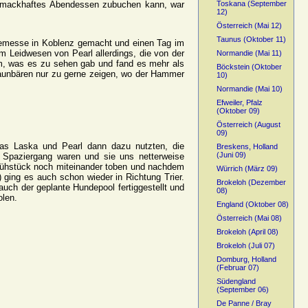
schmackhaftes Abendessen zubuchen kann, war
Toskana (September
12)
Österreich (Mai 12)
Taunus (Oktober 11)
ndemesse in Koblenz gemacht und einen Tag im
um Leidwesen von Pearl allerdings, die von der
Normandie (Mai 11)
lem, was es zu sehen gab und fand es mehr als
Böckstein (Oktober
raunbären nur zu gerne zeigen, wo der Hammer
10)
Normandie (Mai 10)
Efweiler, Pfalz
(Oktober 09)
Österreich (August
09)
as Laska und Pearl dann dazu nutzten, die
Breskens, Holland
(Juni 09)
 Spaziergang waren und sie uns netterweise
 Frühstück noch miteinander toben und nachdem
Würrich (März 09)
 ging es auch schon wieder in Richtung Trier.
Brokeloh (Dezember
auch der geplante Hundepool fertiggestellt und
08)
olen.
England (Oktober 08)
Österreich (Mai 08)
Brokeloh (April 08)
Brokeloh (Juli 07)
Domburg, Holland
(Februar 07)
Südengland
(September 06)
De Panne / Bray