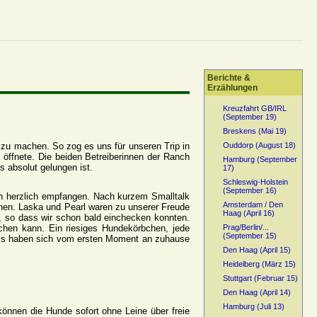
Berichte &
Erzählungen
Kreuzfahrt GB/IRL
(September 19)
Breskens (Mai 19)
 zu machen. So zog es uns für unseren Trip in
Ouddorp (August 18)
öffnete. Die beiden Betreiberinnen der Ranch
Hamburg (September
 absolut gelungen ist.
17)
Schleswig-Holstein
(September 16)
n herzlich empfangen. Nach kurzem Smalltalk
Amsterdam / Den
nen. Laska und Pearl waren zu unserer Freude
Haag (April 16)
t, so dass wir schon bald einchecken konnten.
chen kann. Ein riesiges Hundekörbchen, jede
Prag/Berlin/...
(September 15)
els haben sich vom ersten Moment an zuhause
Den Haag (April 15)
Heidelberg (März 15)
Stuttgart (Februar 15)
Den Haag (April 14)
Hamburg (Juli 13)
können die Hunde sofort ohne Leine über freie