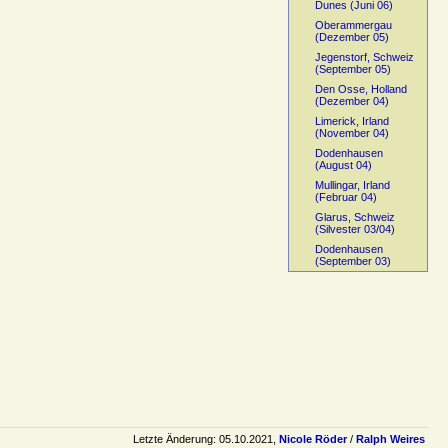
Dunes (Juni 06)
Oberammergau
(Dezember 05)
Jegenstorf, Schweiz
(September 05)
Den Osse, Holland
(Dezember 04)
Limerick, Irland
(November 04)
Dodenhausen
(August 04)
Mullingar, Irland
(Februar 04)
Glarus, Schweiz
(Silvester 03/04)
Dodenhausen
(September 03)
Letzte Änderung: 05.10.2021,
Nicole Röder
/
Ralph Weires