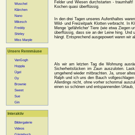
Felder und Wiesen durchstarten - traumhaft
Wuschel
Kochen quasi überflüssig.
Klärchen
Nano
In den drei Tagen unseres Aufenthaltes ware
Mikesch
Wild- und Freizeitpark Klotten verbracht. In 
Menge 'gefährlicher' Tiere (wie etwa Ziegen 
Freddy
überflüssig, dass sie an der Leine hing. Un
Shirley
hängt. Entsprechend ausgepowert waren wir al
Miss Marple
Unsere Rennmäuse
VanGogh
Als wir am letzten Tag die Wohnung ausrä
Hoppla
Sicherheitslücken im Zaun auszuloten. Las
Ügel
umgehend wieder mitbrachten. Ja, unser altes
Ralph und ich uns den Bauch vollgeschlagen h
Oy
Allerdings nicht, ohne vorher schonmal auszul
Brownie
einen so schönen und entspannenden Urlaub, 
Sweet
Sue
Gin
Interaktiv
Bildergalerie
Videos
Gästebuch