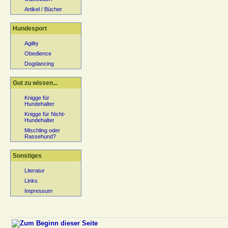
Artikel / Bücher
Hundesport
Agility
Obedience
Dogdancing
Gut zu wissen...
Knigge für
Hundehalter
Knigge für Nicht-
Hundehalter
Mischling oder
Rassehund?
Sonstiges
Literatur
Links
Impressum