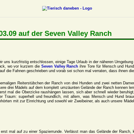
03.09 auf der Seven Valley Ranch
r uns kurzfristig entschlossen, einige Tage Urlaub in der näheren Umgebung
ück, wo vor kurzem die
Seven Valley Ranch
ihre Tore für Mensch und Hund 
uf die Fahnen geschrieben und vorab sei schon mal verraten, dass ihnen dies
ehemaligen Reiterstübchen der Ranch von drei Hunden und zwei netten Dame
nsere drei Mädels auf dem komplett umzäunten Gelände der Ranch kennen ler
t erst mal die Oberzicke raushängen lassen, sich aber schnell wieder beruhig
ter Traum: superhell und freundlich, mit allem, was Mensch und Hund brau
rten mit zur Einrichtung und sowohl wir Zweibeiner, als auch unsere Mäd
 erst mal auf zu einer Spazierrunde. Verlässt man das Gelände der Ranch, 