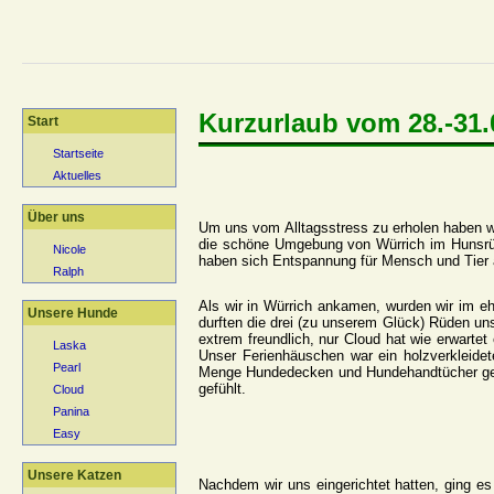
Kurzurlaub vom 28.-31.
Start
Startseite
Aktuelles
Über uns
Um uns vom Alltagsstress zu erholen haben wi
die schöne Umgebung von Würrich im Hunsr
Nicole
haben sich Entspannung für Mensch und Tier a
Ralph
Als wir in Würrich ankamen, wurden wir im 
Unsere Hunde
durften die drei (zu unserem Glück) Rüden u
extrem freundlich, nur Cloud hat wie erwarte
Laska
Unser Ferienhäuschen war ein holzverkleide
Pearl
Menge Hundedecken und Hundehandtücher gehö
gefühlt.
Cloud
Panina
Easy
Unsere Katzen
Nachdem wir uns eingerichtet hatten, ging es