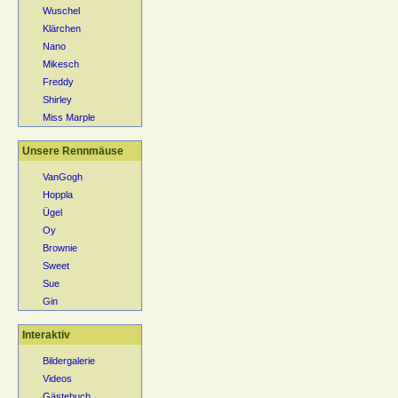
Wuschel
Klärchen
Nano
Mikesch
Freddy
Shirley
Miss Marple
Unsere Rennmäuse
VanGogh
Hoppla
Ügel
Oy
Brownie
Sweet
Sue
Gin
Interaktiv
Bildergalerie
Videos
Gästebuch