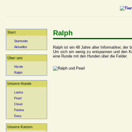
Ralph
Start
Startseite
Ralph ist ein 48 Jahre alter Informatiker, der
Aktuelles
Um sich ein wenig zu entspannen und den Kop
eine Runde mit den Hunden über die Felder.
Über uns
Nicole
Ralph
Unsere Hunde
Laska
Pearl
Cloud
Panina
Easy
Unsere Katzen