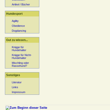
Artikel / Bücher
Hundesport
Agility
Obedience
Dogdancing
Gut zu wissen...
Knigge für
Hundehalter
Knigge für Nicht-
Hundehalter
Mischling oder
Rassehund?
Sonstiges
Literatur
Links
Impressum