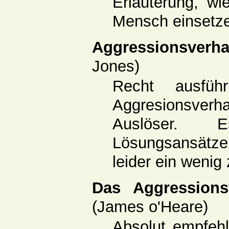
Erläuterung, w
Mensch einsetz
Aggressionsverha
Jones)
Recht ausführ
Aggresionsve
Auslöser. 
Lösungsansätz
leider ein wenig
Das Aggressions
(James o'Heare)
Absolut empfehle