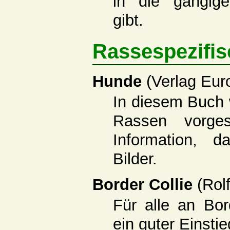
in die gängige
gibt.
Rassespezifi
Hunde
(Verlag Eur
In diesem Buch
Rassen vorges
Information, 
Bilder.
Border Collie
(Rol
Für alle an Bord
ein guter Einstie