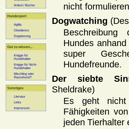
nicht formulieren
Artikel / Bücher
Hundesport
Dogwatching
(Des
Agility
Beschreibung 
Obedience
Dogdancing
Hundes anhand v
Gut zu wissen...
super Gesche
Knigge für
Hundehalter
Hundefreunde.
Knigge für Nicht-
Hundehalter
Mischling oder
Der siebte S
Rassehund?
Sheldrake)
Sonstiges
Literatur
Es geht nicht
Links
Impressum
Fähigkeiten von
jeden Tierhalter