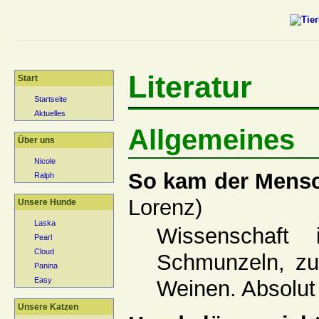
Literatur
Start
Startseite
Aktuelles
Allgemeines
Über uns
Nicole
So kam der Mens
Ralph
Lorenz)
Unsere Hunde
Laska
Wissenschaft
Pearl
Cloud
Schmunzeln, z
Panina
Easy
Weinen. Absolut
Unsere Katzen