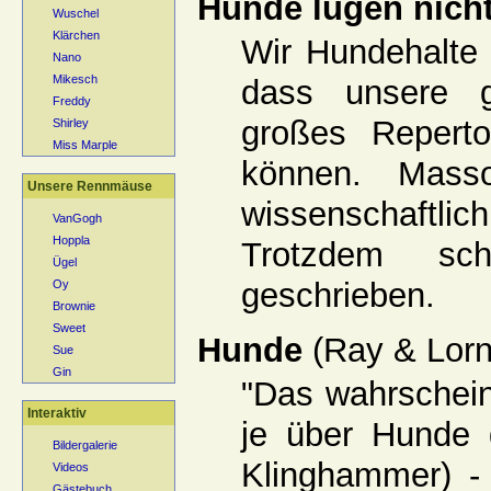
Hunde lügen nich
Wuschel
Klärchen
Wir Hundehalte
Nano
Mikesch
dass unsere ge
Freddy
großes Reperto
Shirley
Miss Marple
können. Mass
Unsere Rennmäuse
wissenschaftlic
VanGogh
Hoppla
Trotzdem sch
Ügel
geschrieben.
Oy
Brownie
Sweet
Hunde
(Ray & Lor
Sue
Gin
"Das wahrschein
Interaktiv
je über Hunde 
Bildergalerie
Klinghammer) -
Videos
Gästebuch