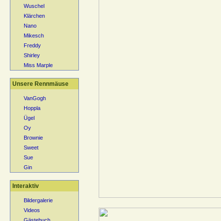
Wuschel
Klärchen
Nano
Mikesch
Freddy
Shirley
Miss Marple
Unsere Rennmäuse
VanGogh
Hoppla
Ügel
Oy
Brownie
Sweet
Sue
Gin
Interaktiv
Bildergalerie
Videos
Gästebuch