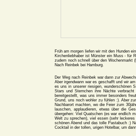
Früh am morgen liefen wir mit den Hunden ein
Kirchenliebhaber ist Münster ein Muss - für 
zudem noch schnell über den Wochenmarkt (Bl
Nach Reinbek bei Hamburg.
Der Weg nach Reinbek war dann zur Abwechsl
Aber irgendwann war es geschafft und wir am 
es uns in unserer riesigen, wunderschönen S
Stars und Sternchen ihre Nächte verbracht
bereitgestellt, was uns immer besonders freu
Grund, uns noch wohler zu fühlen :). Aber z
Nachbarort machten, wo die Feier zum 30jäh
lauschen, applaudieren, etwas über die Ge
übergehen: Viel Quatschen (es war endlich ma
Welt zu sprechen), viel essen (sehr leckere
schönen Abend und das tolle Pastabuch :) Na
Cocktail in der tollen, urigen Hotelbar, um dan