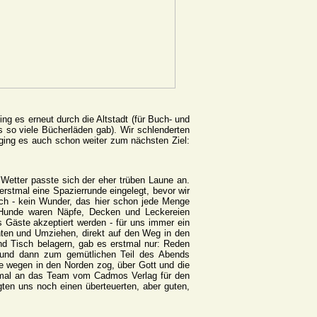
g es erneut durch die Altstadt (für Buch- und
s so viele Bücherläden gab). Wir schlenderten
ging es auch schon weiter zum nächsten Ziel:
etter passte sich der eher trüben Laune an.
rstmal eine Spazierrunde eingelegt, bevor wir
ich - kein Wunder, das hier schon jede Menge
e Hunde waren Näpfe, Decken und Leckereien
s Gäste akzeptiert werden - für uns immer ein
hten und Umziehen, direkt auf den Weg in den
d Tisch belagern, gab es erstmal nur: Reden
n und dann zum gemütlichen Teil des Abends
be wegen in den Norden zog, über Gott und die
ochmal an das Team vom Cadmos Verlag für den
ten uns noch einen überteuerten, aber guten,