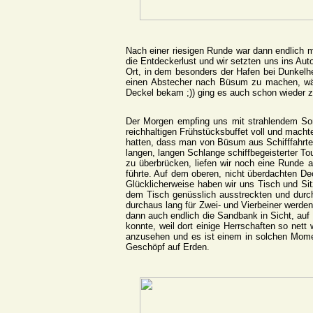
Nach einer riesigen Runde war dann endlich m
die Entdeckerlust und wir setzten uns ins Aut
Ort, in dem besonders der Hafen bei Dunkelh
einen Abstecher nach Büsum zu machen, währ
Deckel bekam ;)) ging es auch schon wieder z
Der Morgen empfing uns mit strahlendem So
reichhaltigen Frühstücksbuffet voll und mach
hatten, dass man von Büsum aus Schifffahrte
langen, langen Schlange schiffbegeisterter T
zu überbrücken, liefen wir noch eine Runde a
führte. Auf dem oberen, nicht überdachten D
Glücklicherweise haben wir uns Tisch und Sit
dem Tisch genüsslich ausstreckten und durc
durchaus lang für Zwei- und Vierbeiner werden
dann auch endlich die Sandbank in Sicht, auf
konnte, weil dort einige Herrschaften so nett
anzusehen und es ist einem in solchen Momen
Geschöpf auf Erden.