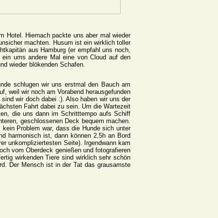
am Hotel. Hiernach packte uns aber mal wieder
nsicher machten. Husum ist ein wirklich toller
chtkapitän aus Hamburg (er empfahl uns noch,
d ein ums andere Mal eine von Cloud auf den
und wieder blökenden Schafen.
unde schlugen wir uns erstmal den Bauch am
auf, weil wir noch am Vorabend herausgefunden
nd wir doch dabei :). Also haben wir uns der
ächsten Fahrt dabei zu sein. Um die Wartezeit
ten, die uns dann im Schritttempo aufs Schiff
m unteren, geschlossenen Deck bequem machen.
s kein Problem war, dass die Hunde sich unter
nd harmonisch ist, dann können 2,5h an Bord
hrer unkompliziertesten Seite). Irgendwann kam
 noch vom Oberdeck genießen und fotografieren
ertig wirkenden Tiere sind wirklich sehr schön
rd. Der Mensch ist in der Tat das grausamste