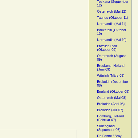
Toskana (September
12)
Österreich (Mai 12)
Taunus (Oktober 11)
Normandie (Mai 11)
Böckstein (Oktober
10)
Normandie (Mai 10)
Efweiler, Pfalz
(Oktober 09)
Österreich (August
09)
Breskens, Holland
(Juni 09)
Würrich (März 09)
Brokeloh (Dezember
08)
England (Oktober 08)
Österreich (Mai 08)
Brokeloh (April 08)
Brokeloh (Juli 07)
Domburg, Holland
(Februar 07)
Südengland
(September 06)
De Panne / Bray