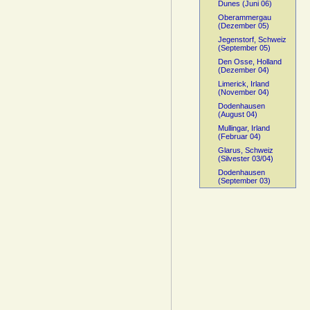
Dunes (Juni 06)
Oberammergau
(Dezember 05)
Jegenstorf, Schweiz
(September 05)
Den Osse, Holland
(Dezember 04)
Limerick, Irland
(November 04)
Dodenhausen
(August 04)
Mullingar, Irland
(Februar 04)
Glarus, Schweiz
(Silvester 03/04)
Dodenhausen
(September 03)