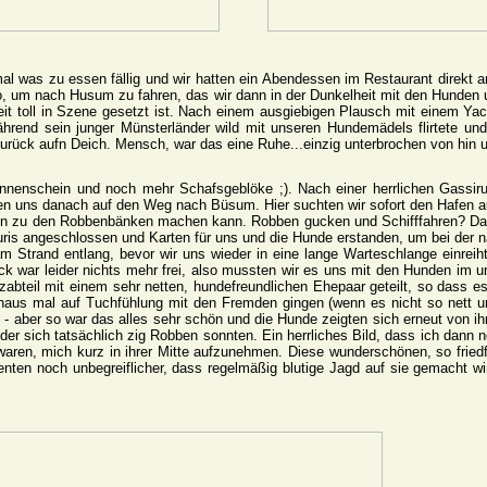
al was zu essen fällig und wir hatten ein Abendessen im Restaurant direkt 
o, um nach Husum zu fahren, das wir dann in der Dunkelheit mit den Hunden u
eit toll in Szene gesetzt ist. Nach einem ausgiebigen Plausch mit einem Ya
end sein junger Münsterländer wild mit unseren Hundemädels flirtete un
urück aufn Deich. Mensch, war das eine Ruhe...einzig unterbrochen von hin 
nnenschein und noch mehr Schafsgeblöke ;). Nach einer herrlichen Gassir
ten uns danach auf den Weg nach Büsum. Hier suchten wir sofort den Hafen 
n zu den Robbenbänken machen kann. Robben gucken und Schifffahren? Da si
ouris angeschlossen und Karten für uns und die Hunde erstanden, um bei der n
m Strand entlang, bevor wir uns wieder in eine lange Warteschlange einreih
eck war leider nichts mehr frei, also mussten wir es uns mit den Hunden i
zabteil mit einem sehr netten, hundefreundlichen Ehepaar geteilt, so dass e
haus mal auf Tuchfühlung mit den Fremden gingen (wenn es nicht so nett u
 - aber so war das alles sehr schön und die Hunde zeigten sich erneut von i
 der sich tatsächlich zig Robben sonnten. Ein herrliches Bild, dass ich dann
 waren, mich kurz in ihrer Mitte aufzunehmen. Diese wunderschönen, so friedf
ten noch unbegreiflicher, dass regelmäßig blutige Jagd auf sie gemacht wi