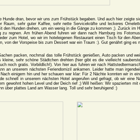
Hunde dran, bevor wir uns zum Frühstück begaben. Und auch hier zeigte sic
ner Raum, sehr guter Kaffee, sehr nette Servicekräfte und leckeres Omelett
t den Hunden drehen, um ein wenig in die Gänge zu kommen ;). Zurück im Ho
g zu regnen. Am frühen Abend fuhren wir dann nach Hamburg ins Fotomuseu
er zum Hotel, wo wir im hoteleigenen Restaurant einen Tisch für den Abend
n, von der Vorspeise bis zum Dessert war ein Traum :). Gut genährt ging es
chen packen, nochmal das tolle Frühstück genießen, Auto packen und weite
eine, sehr schöne Städtchen drehten (hier gibt es die vielleicht saubersten 
h noch gratis. Vorbildlich!). Von hier aus fuhren wir nach Hattstedtermarsch
wann an unserem nächsten Feriendomizil ankamen. Leider hatte man irgend
. Nach einigem hin und her schauen war klar: Für 2 Nächte konnten wir in e
de schnell in unserem nächsten Hotel angerufen und gefragt, ob wir eine 
em gewohnt hohen Level und der Deich rief ;) Will heißen: Wir spazierten mi
ann über plattes Land am Wasser lang. Toll und sehr beruhigend :)