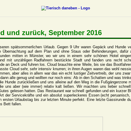
d und zurück, September 2016
nseren spätsommerlichen Urlaub. Gegen 9 Uhr waren Gepäck und Hunde v
ne Übernachtung auf dem Plan und ohne Staus oder Behinderungen, dafür a
tunden mitten in Münster, wo wir uns in einem sehr schönen Hotel eingem
und mit unzähligen Radfahrern bestückte Stadt und fanden uns recht schn
nde an Deck und fuhren los. Cloud brauchte eine Weile, bis sie das Bootfahr
usste Cloud sehr, sehr intensiv knurren; in ihren Augen waren das wohl nessi
en, aber alles in allem war das ein echt lustiger Zeitvertreib, der uns zwa
dann alle genug und wollten nur noch eins: Ab in den Schatten und was trinke
 die Hunde zurückließen und uns alleine auf den Weg in die Fußgängerzone m
die uns aber (wie immer) relativ kalt ließen. Wir machten uns lieber schne
Gutes gelesen hatten. Das Restaurant war schnell gefunden und ein kurzer Bl
 Art der Servicekräfte und ein absolut superleckeres Essen (echt peruanisch
ersten Urlaubstag bis zur letzten Minute perfekt. Eine letzte Gassirunde d
s Bett fallen.