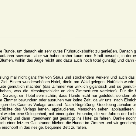
e Runde, um danach ein sehr gutes Frühstücksbuffet zu genießen. Danach gin
Radfahrer sowieso - aber wir haben bisher kaum eine Stadt besucht, in der e
umen, wohin das Auge reicht und dazu auch noch total günstig) und dann 
ung mal nicht ganz frei von Staus und stockendem Verkehr und auch das W
Ziel: Einem wunderschönen Hotel, direkt am Wald gelegen. Natürlich wurde e
uite gemütlich machten (das Zimmer war wirklich gigantisch und so gemütl
 haben, was die Messingschilder an den Zimmertüren verrieten). Für di
t. So zeigt ein Hotel sehr schön, dass Hunde nicht nur geduldet, sondern al
um Zimmer bewundern oder ausruhen war keine Zeit, da wir uns, nach Einric
rigen des Cadmos Verlags anstand. Nach Begrüßung, Goodiebag abholen un
schichte des Verlags lernen, applaudieren, Menschen sehen, applaudiere
l wieder eine Gelegenheit, mit einer guten Freundin, die vor Jahren der Lie
s Buffet) und dann irgendwann gut gesättigt ins Hotel zu fahren. Danke n
ch einer letzten Gassirunde blieben die Hunde im Zimmer und wir genehmig
n erschöpft in das riesige, bequeme Bett zu fallen.