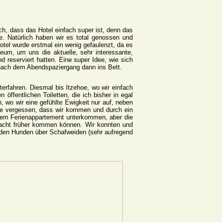
h, dass das Hotel einfach super ist, denn das
e. Natürlich haben wir es total genossen und
tel wurde erstmal ein wenig gefaulenzt, da es
m, um uns die aktuelle, sehr interessante,
 reserviert hatten. Eine super Idee, wie sich
 nach dem Abendspaziergang dann ins Bett.
rfahren. Diesmal bis Itzehoe, wo wir einfach
öffentlichen Toiletten, die ich bisher in egal
, wo wir eine gefühlte Ewigkeit nur auf, neben
wie vergessen, dass wir kommen und durch ein
inem Ferienappartement unterkommen, aber die
Nacht früher kommen können. Wir konnten und
t den Hunden über Schafweiden (sehr aufregend