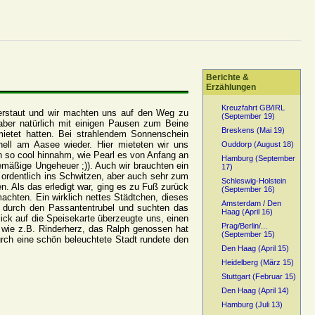
Berichte &
Erzählungen
Kreuzfahrt GB/IRL
erstaut und wir machten uns auf den Weg zu
(September 19)
ber natürlich mit einigen Pausen zum Beine
Breskens (Mai 19)
ietet hatten. Bei strahlendem Sonnenschein
ell am Aasee wieder. Hier mieteten wir uns
Ouddorp (August 18)
en so cool hinnahm, wie Pearl es von Anfang an
Hamburg (September
emäßige Ungeheuer ;)). Auch wir brauchten ein
17)
r ordentlich ins Schwitzen, aber auch sehr zum
Schleswig-Holstein
n. Als das erledigt war, ging es zu Fuß zurück
(September 16)
achten. Ein wirklich nettes Städtchen, dieses
Amsterdam / Den
ll durch den Passantentrubel und suchten das
Haag (April 16)
ick auf die Speisekarte überzeugte uns, einen
Prag/Berlin/...
, wie z.B. Rinderherz, das Ralph genossen hat
(September 15)
urch eine schön beleuchtete Stadt rundete den
Den Haag (April 15)
Heidelberg (März 15)
Stuttgart (Februar 15)
Den Haag (April 14)
Hamburg (Juli 13)