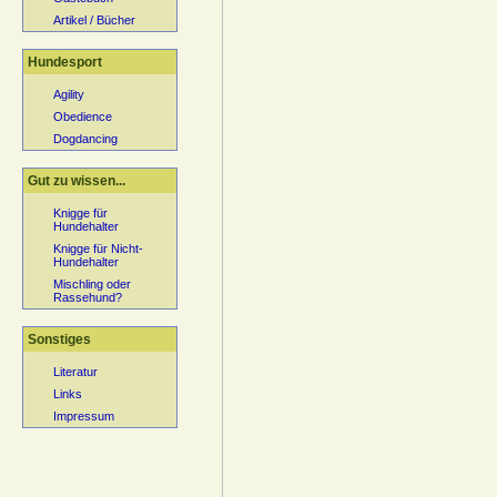
Artikel / Bücher
Hundesport
Agility
Obedience
Dogdancing
Gut zu wissen...
Knigge für
Hundehalter
Knigge für Nicht-
Hundehalter
Mischling oder
Rassehund?
Sonstiges
Literatur
Links
Impressum