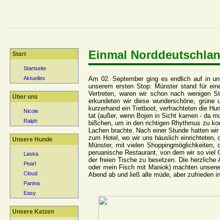
Einmal Norddeutschlan
Start
Startseite
Am 02. September ging es endlich auf in u
Aktuelles
unserem ersten Stop: Münster stand für ei
Vertreten, waren wir schon nach wenigen S
Über uns
erkundeten wir diese wunderschöne, grüne 
kurzerhand ein Tretboot, verfrachteten die Hu
Nicole
tat (außer, wenn Bojen in Sicht kamen - da m
Ralph
bißchen, um in den richtigen Rhythmus zu komm
Lachen brachte. Nach einer Stunde hatten wir 
zum Hotel, wo wir uns häuslich einrichteten,
Unsere Hunde
Münster, mit vielen Shoppingmöglichkeiten, 
peruanische Restaurant, von dem wir so viel 
Laska
der freien Tische zu besetzen. Die herzliche
Pearl
oder mein Fisch mit Maniok) machten unseren 
Cloud
Abend ab und ließ alle müde, aber zufrieden in
Panina
Easy
Unsere Katzen