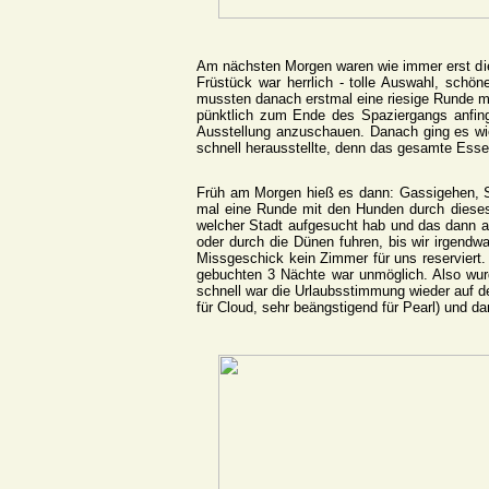
Am nächsten Morgen waren wie immer erst die 
Früstück war herrlich - tolle Auswahl, schö
mussten danach erstmal eine riesige Runde mi
pünktlich zum Ende des Spaziergangs anfin
Ausstellung anzuschauen. Danach ging es wied
schnell herausstellte, denn das gesamte Esse
Früh am Morgen hieß es dann: Gassigehen, Sa
mal eine Runde mit den Hunden durch dieses kl
welcher Stadt aufgesucht hab und das dann auc
oder durch die Dünen fuhren, bis wir irgend
Missgeschick kein Zimmer für uns reserviert
gebuchten 3 Nächte war unmöglich. Also wur
schnell war die Urlaubsstimmung wieder auf d
für Cloud, sehr beängstigend für Pearl) und d