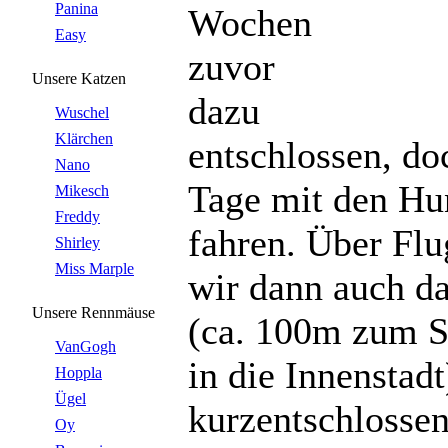
Panina
Wochen
Easy
zuvor
Unsere Katzen
dazu
Wuschel
Klärchen
entschlossen, do
Nano
Tage mit den Hu
Mikesch
Freddy
fahren. Über Fl
Shirley
Miss Marple
wir dann auch da
Unsere Rennmäuse
(ca. 100m zum S
VanGogh
in die Innenstadt
Hoppla
Ügel
kurzentschlosse
Oy