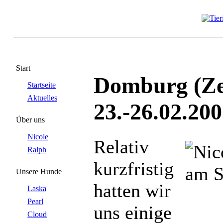
Start
Domburg (Ze
Startseite
Aktuelles
23.-26.02.20
Über uns
Nicole
Relativ
Ralph
kurzfristig
Unsere Hunde
hatten wir
Laska
Pearl
uns einige
Cloud