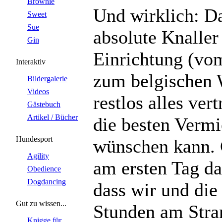
Brownie
Und wirklich: D
Sweet
Sue
absolute Knalle
Gin
Einrichtung (vo
Interaktiv
zum belgischen 
Bildergalerie
Videos
restlos alles ver
Gästebuch
Artikel / Bücher
die besten Vermi
Hundesport
wünschen kann. 
Agility
am ersten Tag da
Obedience
Dogdancing
dass wir und die
Gut zu wissen...
Stunden am Stra
Knigge für