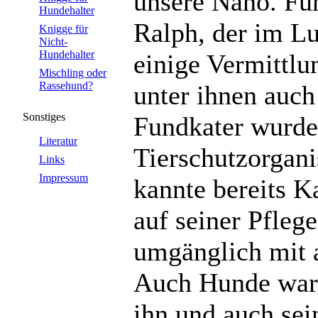
unsere Nano. Fün
Hundehalter
Ralph, der im L
Knigge für
Nicht-
Hundehalter
einige Vermittlu
Mischling oder
Rassehund?
unter ihnen auch
Sonstiges
Fundkater wurde 
Literatur
Tierschutzorgani
Links
Impressum
kannte bereits K
auf seiner Pflege
umgänglich mit a
Auch Hunde ware
ihn und auch sei