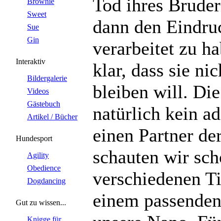
Tod ihres Bruder
Brownie
Sweet
dann den Eindruc
Sue
Gin
verarbeitet zu h
Interaktiv
klar, dass sie ni
Bildergalerie
bleiben will. Di
Videos
Gästebuch
natürlich kein ad
Artikel / Bücher
einen Partner de
Hundesport
schauten wir sch
Agility
Obedience
verschiedenen Ti
Dogdancing
einem passenden
Gut zu wissen...
Knigge für