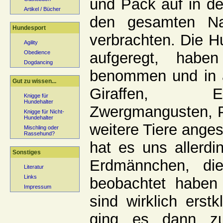
und Pack auf in de
Artikel / Bücher
den gesamten Na
Hundesport
verbrachten. Die H
Agility
aufgeregt, haben
Obedience
Dogdancing
benommen und in a
Gut zu wissen...
Giraffen, El
Knigge für
Hundehalter
Zwergmangusten, Pa
Knigge für Nicht-
Hundehalter
weitere Tiere ange
Mischling oder
Rassehund?
hat es uns allerdi
Sonstiges
Erdmännchen, di
Literatur
Links
beobachtet haben 
Impressum
sind wirklich erst
ging es dann zu