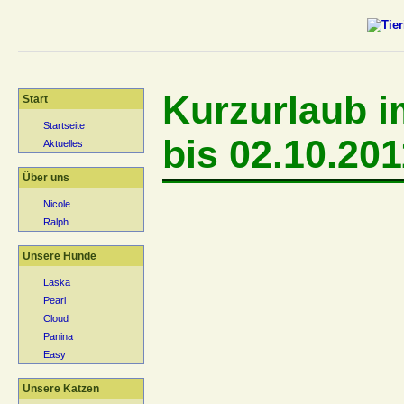
Kurzurlaub i
Start
Startseite
bis 02.10.201
Aktuelles
Über uns
Nicole
Ralph
Unsere Hunde
Laska
Pearl
Cloud
Panina
Easy
Unsere Katzen