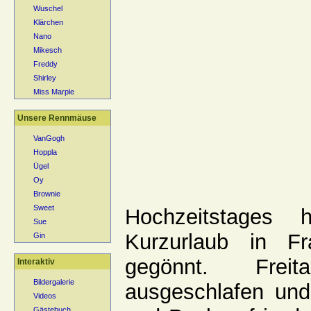
Wuschel
Klärchen
Nano
Mikesch
Freddy
Shirley
Miss Marple
Unsere Rennmäuse
VanGogh
Hoppla
Ügel
Oy
Brownie
Sweet
Hochzeitstages
Sue
Kurzurlaub in F
Gin
gegönnt. Frei
Interaktiv
Bildergalerie
ausgeschlafen un
Videos
Gästebuch