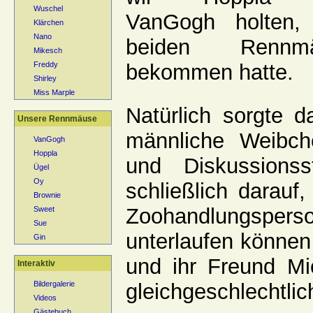
Wuschel
VanGogh holten, 
Klärchen
Nano
beiden Rennm
Mikesch
bekommen hatte.
Freddy
Shirley
Miss Marple
Natürlich sorgte 
Unsere Rennmäuse
männliche Weibche
VanGogh
Hoppla
und Diskussionss
Ügel
Oy
schließlich darauf
Brownie
Zoohandlungs
Sweet
Sue
unterlaufen können 
Gin
und ihr Freund Mic
Interaktiv
gleichgeschlechtli
Bildergalerie
Videos
Gästebuch