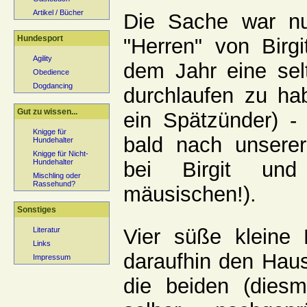
Artikel / Bücher
Die Sache war nu
Hundesport
"Herren" von Birg
Agility
dem Jahr eine se
Obedience
Dogdancing
durchlaufen zu ha
Gut zu wissen...
ein Spätzünder) -
Knigge für
bald nach unsere
Hundehalter
Knigge für Nicht-
bei Birgit un
Hundehalter
Mischling oder
Rassehund?
mäusischen!).
Sonstiges
Vier süße kleine
Literatur
Links
daraufhin den Haus
Impressum
die beiden (diesm