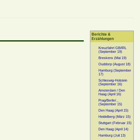
Berichte &
Erzählungen
Kreuzfahrt GB/IRL
(September 19)
Breskens (Mai 19)
Ouddorp (August 18)
Hamburg (September
17)
Schleswig-Holstein
(September 16)
Amsterdam / Den
Haag (April 16)
Prag/Berlin/...
(September 15)
Den Haag (April 15)
Heidelberg (März 15)
Stuttgart (Februar 15)
Den Haag (April 14)
Hamburg (Juli 13)