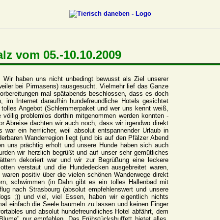
alz vom 05.-10.10.2009
Wir haben uns nicht unbedingt bewusst als Ziel unserer
eiler bei Pirmasens) rausgesucht. Vielmehr lief das Ganze
svorbereitungen mal spätabends beschlossen, dass es doch
 im Internet daraufhin hundefreundliche Hotels gesichtet
n tolles Angebot (Schlemmerpaket und wer uns kennt weiß,
e völlig problemlos dorthin mitgenommen werden konnten -
or Abreise dachten wir auch noch, dass wir irgendwo direkt
war ein herrlicher, weil absolut entspannender Urlaub in
erbaren Wanderregion liegt (und bis auf den Pfälzer Abend
en uns prächtig erholt und unsere Hunde haben sich auch
urden wir herzlich begrüßt und auf unser sehr gemütliches
ttern dekoriert war und wir zur Begrüßung eine leckere
tten verstaut und die Hundedecken ausgebreitet waren,
 waren positiv über die vielen schönen Wanderwege direkt
rn, schwimmen (in Dahn gibt es ein tolles Hallenbad mit
flug nach Strasbourg (absolut empfehlenswert und unsere
ogs ;)) und viel, viel Essen, haben wir eigentlich nichts
 mal einfach die Seele baumeln zu lassen und keinen Finger
ortables und absolut hundefreundliches Hotel abfährt, dem
 Blume" nur empfehlen. Das Frühstücksbuffett bietet alles,