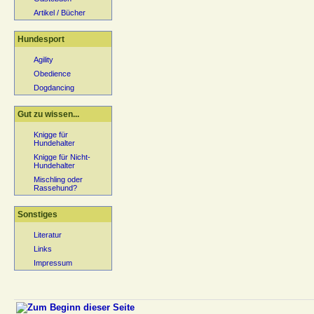
Artikel / Bücher
Hundesport
Agility
Obedience
Dogdancing
Gut zu wissen...
Knigge für
Hundehalter
Knigge für Nicht-
Hundehalter
Mischling oder
Rassehund?
Sonstiges
Literatur
Links
Impressum