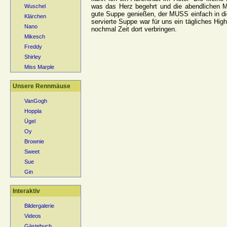
was das Herz begehrt und die abendlichen Me
Wuschel
gute Suppe genießen, der MUSS einfach in di
Klärchen
servierte Suppe war für uns ein tägliches High
Nano
nochmal Zeit dort verbringen.
Mikesch
Freddy
Shirley
Miss Marple
Unsere Rennmäuse
VanGogh
Hoppla
Ügel
Oy
Brownie
Sweet
Sue
Gin
Interaktiv
Bildergalerie
Videos
Gästebuch