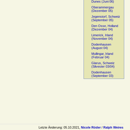
Dunes (Juni 06)
Oberammergau
(Dezember 05)
Jegenstorf, Schweiz
(September 05)
Den Osse, Holland
(Dezember 04)
Limerick, Irland
(November 04)
Dodenhausen
(August 04)
Mullingar, Irland
(Februar 04)
Glarus, Schweiz
(Silvester 03/04)
Dodenhausen
(September 03)
Letzte Änderung: 05.10.2021,
Nicole Röder
/
Ralph Weires