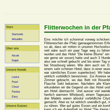
Flitterwochen in der Pf
Start
Startseite
Eins möchte ich schonmal vorweg schicken: 
Aktuelles
Flitterwochen die Pfalz (genaugenommen Erfw
so ab, dass wir mitten in unseren Hochzeit
Über uns
nett wäre auch ein paar Tage weg zu fahren,
wurden und das Hotel "Die kleine Blume" ei
Nicole
wie gerne wir essen) hatte und auch 3 Hund
Ralph
also war schnell gebucht und bis einen Tag v
bei Strasbourg wären. Wie dem auch sei: Es 
einem sehr schönen Hotel, dass in einer wund
Unsere Hunde
war sämtliches Essen superlecker). Wir hab
wirklich vorbildlich benommen. Zur Anreise w
Laska
Zimmer gebracht, wo das Bett mit Rosenblä
Pearl
Flasche Sekt bekamen. Nachdem alle Klamo
Cloud
erkundeten wir die Gegend um das Hotel und
am Hotel überrascht. Und ausser viel wande
Panina
herrlich warmem Whirlpool), einem Tagesaus
Easy
drei Mädels waren absolut vorbildliche Cityd
gemacht. Aber es tut wirklich unendlich gut,
zu rühren. Wer auf gutes Essen und ein komf
Unsere Katzen
kann ich ein Aufenthalt im Hotel "Die kleine