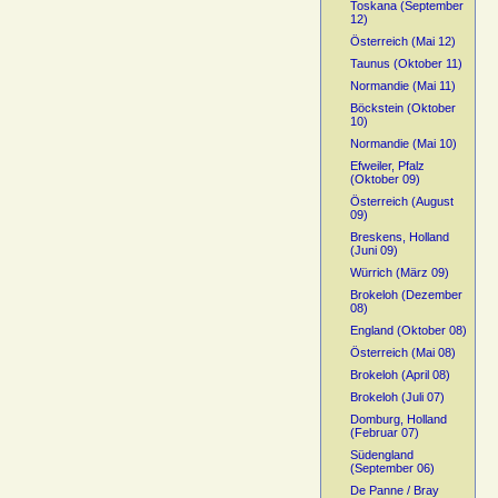
Toskana (September
12)
Österreich (Mai 12)
Taunus (Oktober 11)
Normandie (Mai 11)
Böckstein (Oktober
10)
Normandie (Mai 10)
Efweiler, Pfalz
(Oktober 09)
Österreich (August
09)
Breskens, Holland
(Juni 09)
Würrich (März 09)
Brokeloh (Dezember
08)
England (Oktober 08)
Österreich (Mai 08)
Brokeloh (April 08)
Brokeloh (Juli 07)
Domburg, Holland
(Februar 07)
Südengland
(September 06)
De Panne / Bray