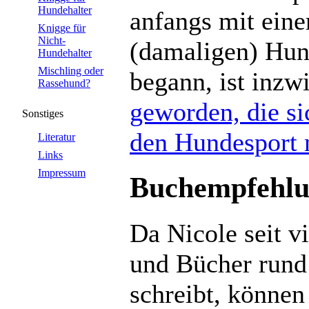
Hundehalter
anfangs mit eine
Knigge für
Nicht-
(damaligen) Hun
Hundehalter
Mischling oder
begann, ist inzw
Rassehund?
geworden, die s
Sonstiges
den Hundesport 
Literatur
Links
Impressum
Buchempfehl
Da Nicole seit v
und Bücher run
schreibt, können