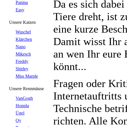
Da es sich dabei
Panina
Easy
Tiere dreht, ist
Unsere Katzen
eine kurze Besc
Wuschel
Damit wisst Ihr 
Klärchen
Nano
an wen Ihr eure
Mikesch
Freddy
könnt...
Shirley
Miss Marple
Fragen oder Krit
Unsere Rennmäuse
Internetauftritts
VanGogh
Technische betrif
Hoppla
Ügel
richten. Alle K
Oy