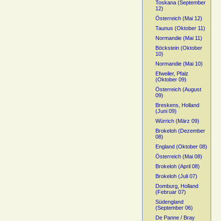
Toskana (September
12)
Österreich (Mai 12)
Taunus (Oktober 11)
Normandie (Mai 11)
Böckstein (Oktober
10)
Normandie (Mai 10)
Efweiler, Pfalz
(Oktober 09)
Österreich (August
09)
Breskens, Holland
(Juni 09)
Würrich (März 09)
Brokeloh (Dezember
08)
England (Oktober 08)
Österreich (Mai 08)
Brokeloh (April 08)
Brokeloh (Juli 07)
Domburg, Holland
(Februar 07)
Südengland
(September 06)
De Panne / Bray