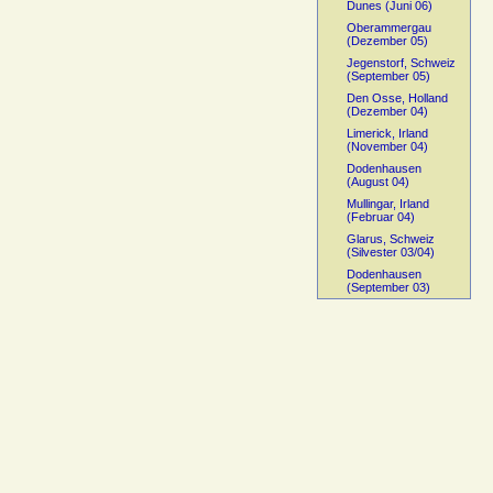
Dunes (Juni 06)
Oberammergau
(Dezember 05)
Jegenstorf, Schweiz
(September 05)
Den Osse, Holland
(Dezember 04)
Limerick, Irland
(November 04)
Dodenhausen
(August 04)
Mullingar, Irland
(Februar 04)
Glarus, Schweiz
(Silvester 03/04)
Dodenhausen
(September 03)