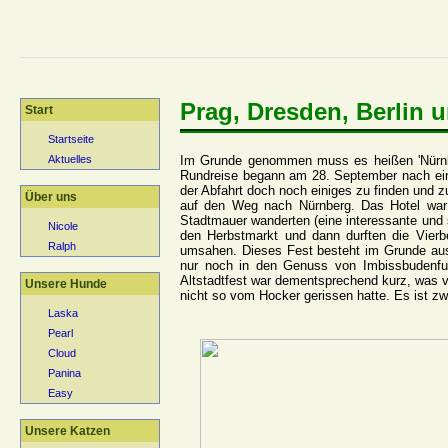
Prag, Dresden, Berlin 
Start
Startseite
Im Grunde genommen muss es heißen 'Nürnberg
Aktuelles
Rundreise begann am 28. September nach eine
der Abfahrt doch noch einiges zu finden und 
Über uns
auf den Weg nach Nürnberg. Das Hotel war 
Stadtmauer wanderten (eine interessante und
Nicole
den Herbstmarkt und dann durften die Vierb
Ralph
umsahen. Dieses Fest besteht im Grunde aus 
nur noch in den Genuss von Imbissbudenfutt
Altstadtfest war dementsprechend kurz, was v
Unsere Hunde
nicht so vom Hocker gerissen hatte. Es ist zw
Laska
Pearl
Cloud
Panina
Easy
Unsere Katzen