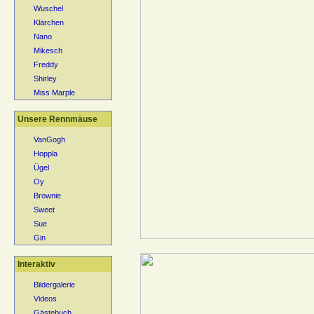
Wuschel
Klärchen
Nano
Mikesch
Freddy
Shirley
Miss Marple
Unsere Rennmäuse
VanGogh
Hoppla
Ügel
Oy
Brownie
Sweet
Sue
Gin
Interaktiv
Bildergalerie
Videos
Gästebuch