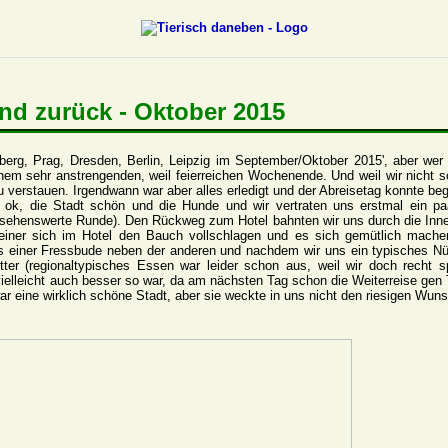
und zurück - Oktober 2015
, Prag, Dresden, Berlin, Leipzig im September/Oktober 2015', aber wer wi
m sehr anstrengenden, weil feierreichen Wochenende. Und weil wir nicht 
zu verstauen. Irgendwann war aber alles erledigt und der Abreisetag konnte b
ok, die Stadt schön und die Hunde und wir vertraten uns erstmal ein paa
 sehenswerte Runde). Den Rückweg zum Hotel bahnten wir uns durch die Inne
einer sich im Hotel den Bauch vollschlagen und es sich gemütlich mache
einer Fressbude neben der anderen und nachdem wir uns ein typisches Nür
er (regionaltypisches Essen war leider schon aus, weil wir doch recht 
ielleicht auch besser so war, da am nächsten Tag schon die Weiterreise gen
ar eine wirklich schöne Stadt, aber sie weckte in uns nicht den riesigen Wuns