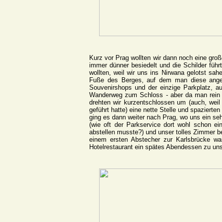
Kurz vor Prag wollten wir dann noch eine gro
immer dünner besiedelt und die Schilder füh
wollten, weil wir uns ins Nirwana gelotst sa
Fuße des Berges, auf dem man diese angebli
Souvenirshops und der einzige Parkplatz, au
Wanderweg zum Schloss - aber da man rein g
drehten wir kurzentschlossen um (auch, weil 
geführt hatte) eine nette Stelle und spaziert
ging es dann weiter nach Prag, wo uns ein se
(wie oft der Parkservice dort wohl schon ei
abstellen musste?) und unser tolles Zimmer b
einem ersten Abstecher zur Karlsbrücke w
Hotelrestaurant ein spätes Abendessen zu uns