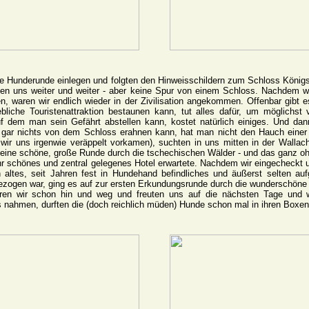
ße Hunderunde einlegen und folgten den Hinweisschildern zum Schloss König
rten uns weiter und weiter - aber keine Spur von einem Schloss. Nachdem wi
hen, waren wir endlich wieder in der Zivilisation angekommen. Offenbar gibt
che Touristenattraktion bestaunen kann, tut alles dafür, um möglichst v
f dem man sein Gefährt abstellen kann, kostet natürlich einiges. Und dan
ar nichts von dem Schloss erahnen kann, hat man nicht den Hauch einer A
wir uns irgenwie veräppelt vorkamen), suchten in uns mitten in der Wallachei
en eine schöne, große Runde durch die tschechischen Wälder - und das ganz o
hr schönes und zentral gelegenes Hotel erwartete. Nachdem wir eingecheckt
n altes, seit Jahren fest in Hundehand befindliches und äußerst selten 
ezogen war, ging es auf zur ersten Erkundungsrunde durch die wunderschöne
aren wir schon hin und weg und freuten uns auf die nächsten Tage und 
 nahmen, durften die (doch reichlich müden) Hunde schon mal in ihren Boxe