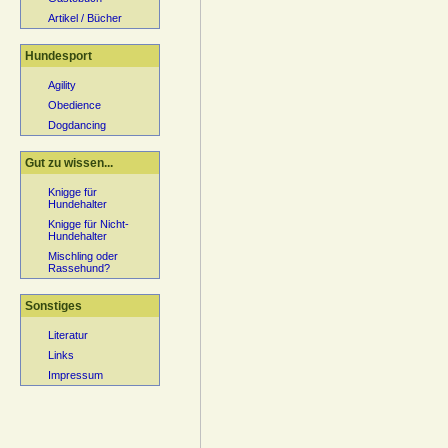
Artikel / Bücher
Hundesport
Agility
Obedience
Dogdancing
Gut zu wissen...
Knigge für
Hundehalter
Knigge für Nicht-
Hundehalter
Mischling oder
Rassehund?
Sonstiges
Literatur
Links
Impressum