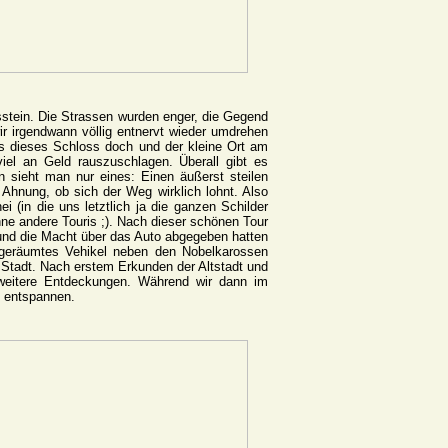
sstein. Die Strassen wurden enger, die Gegend
r irgendwann völlig entnervt wieder umdrehen
 es dieses Schloss doch und der kleine Ort am
iel an Geld rauszuschlagen. Überall gibt es
n sieht man nur eines: Einen äußerst steilen
hnung, ob sich der Weg wirklich lohnt. Also
 (in die uns letztlich ja die ganzen Schilder
hne andere Touris ;). Nach dieser schönen Tour
 und die Macht über das Auto abgegeben hatten
aufgeräumtes Vehikel neben den Nobelkarossen
 Stadt. Nach erstem Erkunden der Altstadt und
weitere Entdeckungen. Während wir dann im
n entspannen.