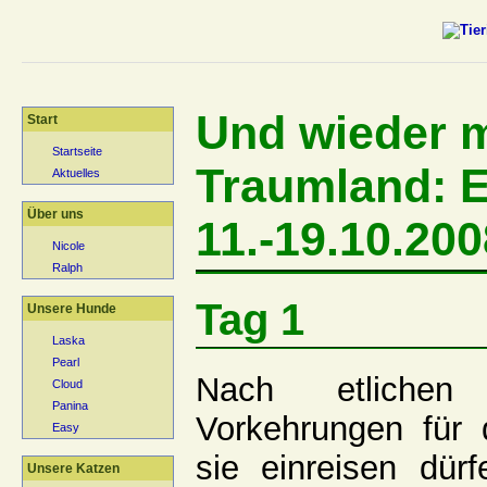
Und wieder m
Start
Startseite
Traumland: 
Aktuelles
Über uns
11.-19.10.200
Nicole
Ralph
Tag 1
Unsere Hunde
Laska
Pearl
Nach etlichen 
Cloud
Panina
Vorkehrungen für 
Easy
sie einreisen dü
Unsere Katzen