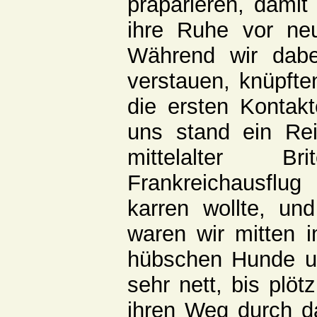
präparieren, damit
ihre Ruhe vor neu
Während wir dab
verstauen, knüpfte
die ersten Kontak
uns stand ein Re
mittelalter 
Frankreichausflu
karren wollte, un
waren wir mitten 
hübschen Hunde un
sehr nett, bis plöt
ihren Weg durch d