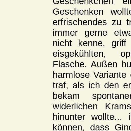
Geschenkchen ei
Geschenken woll
erfrischendes zu 
immer gerne etwa
nicht kenne, grif
eisgekühlten, o
Flasche. Außen hui
harmlose Variante
traf, als ich den 
bekam spontan
widerlichen Kra
hinunter wollte...
können, dass Ging