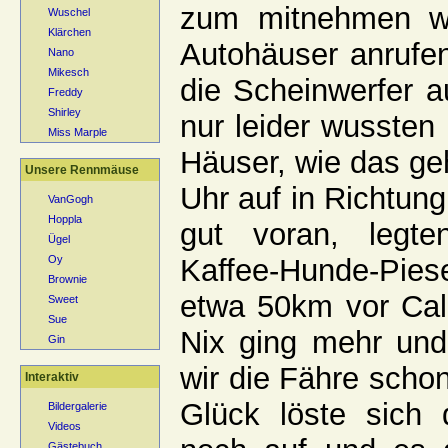
zum mitnehmen w
Wuschel
Klärchen
Autohäuser anrufe
Nano
Mikesch
die Scheinwerfer au
Freddy
Shirley
nur leider wussten
Miss Marple
Häuser, wie das geh
Unsere Rennmäuse
Uhr auf in Richtung
VanGogh
Hoppla
gut voran, legt
Ügel
Kaffee-Hunde-Pie
Oy
Brownie
etwa 50km vor Cala
Sweet
Sue
Nix ging mehr und
Gin
wir die Fähre scho
Interaktiv
Glück löste sich 
Bildergalerie
Videos
Gästebuch