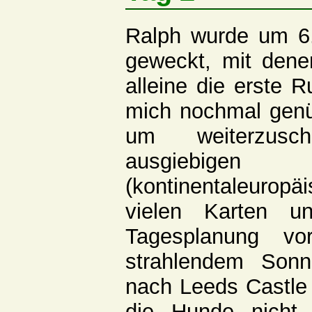
Ralph wurde um 6
geweckt, mit dene
alleine die erste 
mich nochmal genü
um weiterzusc
ausgiebig
(kontinentaleuropä
vielen Karten u
Tagesplanung v
strahlendem Son
nach Leeds Castle
die Hunde nicht 