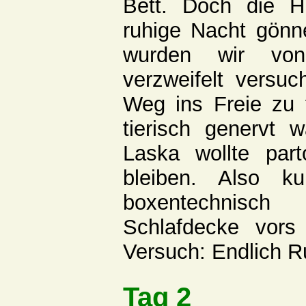
Bett. Doch die H
ruhige Nacht gönn
wurden wir von
verzweifelt versuc
Weg ins Freie zu 
tierisch genervt w
Laska wollte par
bleiben. Also k
boxentechnisch 
Schlafdecke vors
Versuch: Endlich R
Tag 2