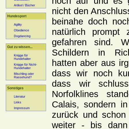
noch auf und es g
Artikel / Bücher
nicht den Anschlus
Hundesport
beinahe doch noch
Agility
natürlich prompt
Obedience
Dogdancing
gefahren sind. W
Gut zu wissen...
Schildern in Ri
Knigge für
Hundehalter
hatten aber aus ir
Knigge für Nicht-
Hundehalter
dass wir noch ku
Mischling oder
Rassehund?
dass wir schlus
Sonstiges
Norfolklines sta
Literatur
Calais, sondern i
Links
Impressum
zurück und schon 
weiter - bis dann